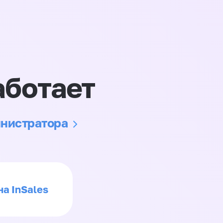
аботает
инистратора
на InSales