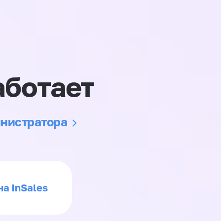
аботает
инистратора
на InSales