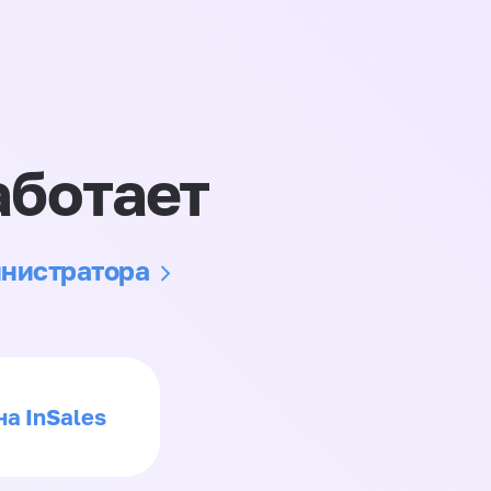
аботает
инистратора
на InSales